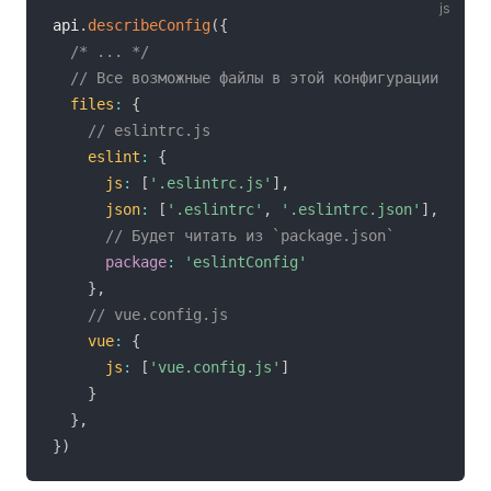
api
.
describeConfig
(
{
/* ... */
// Все возможные файлы в этой конфигурации
files
:
{
// eslintrc.js
eslint
:
{
js
:
[
'.eslintrc.js'
]
,
json
:
[
'.eslintrc'
,
'.eslintrc.json'
]
,
// Будет читать из `package.json`
package
:
'eslintConfig'
}
,
// vue.config.js
vue
:
{
js
:
[
'vue.config.js'
]
}
}
,
}
)