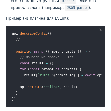
его с помощью функции
, если она
mapper
предоставлена (например,
).
JSON.parse
Пример (из плагина для ESLint):
api
.
describeConfig
(
{
// ...
onWrite
:
async
(
{
 api
,
 prompts 
}
)
=>
{
// Обновление правил ESLint
const
 result 
=
{
}
for
(
const
 prompt 
of
 prompts
)
{
      result
[
`
rules.
${
prompt
.
id
}
`
]
=
await
 api
.
get
}
    api
.
setData
(
'eslint'
,
 result
)
}
}
)