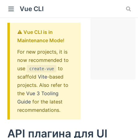
Vue CLI
⚠️ Vue CLI is in
Maintenance Mode!
For new projects, it is
now recommended to
use
to
create-vue
scaffold
Vite
-based
projects.
Also refer to
the
Vue 3 Tooling
Guide
for the latest
recommendations.
API плагина для UI