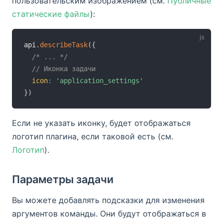
пользовательским изображением (см.
Публичные
статические файлы
):
api
.
describeTask
(
{
/* ... */
// Иконка задачи
icon
:
'application_settings'
}
)
Если не указать иконку, будет отображаться
логотип плагина, если таковой есть (см.
Логотип
).
Параметры задачи
Вы можете добавлять подсказки для изменения
аргументов команды. Они будут отображаться в