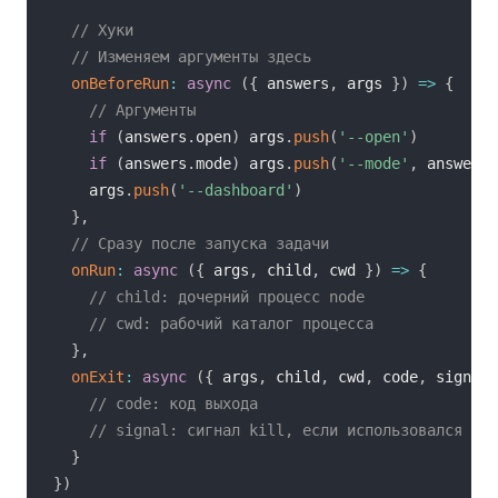
// Хуки
// Изменяем аргументы здесь
onBeforeRun
:
async
(
{
 answers
,
 args 
}
)
=>
{
// Аргументы
if
(
answers
.
open
)
 args
.
push
(
'--open'
)
if
(
answers
.
mode
)
 args
.
push
(
'--mode'
,
 answers
.
    args
.
push
(
'--dashboard'
)
}
,
// Сразу после запуска задачи
onRun
:
async
(
{
 args
,
 child
,
 cwd 
}
)
=>
{
// child: дочерний процесс node
// cwd: рабочий каталог процесса
}
,
onExit
:
async
(
{
 args
,
 child
,
 cwd
,
 code
,
 signal 
// code: код выхода
// signal: сигнал kill, если использовался
}
}
)