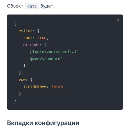
Объект
будет:
data
{
eslint
:
{
root
:
true
,
extends
:
[
'plugin:vue/essential'
,
'@vue/standard'
]
}
,
vue
:
{
lintOnSave
:
false
}
}
Вкладки конфигурации