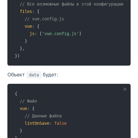
// Все возможные файлы в этой конфигурации
files
:
{
// vue.config.js
vue
:
{
js
:
[
'vue.config.js'
]
}
}
,
}
)
Объект
будет:
data
{
// Файл
vue
:
{
// Данные файла
lintOnSave
:
false
}
}