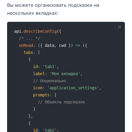
Вы можете организовать подсказки на
нескольких вкладках:
api
.
describeConfig
(
{
/* ... */
onRead
:
(
{
 data
,
 cwd 
}
)
=>
(
{
tabs
:
[
{
id
:
'tab1'
,
label
:
'Моя вкладка'
,
// Опционально
icon
:
'application_settings'
,
prompts
:
[
// Объекты подсказок
]
}
,
{
id
:
'tab2'
,