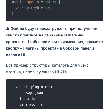
module
.
exports
=
api
=>
{
// Используйте API здесь...
}
⚠️ Файлы будут перезагружены при получении
списка плагинов на странице «Плагины
проекта». Чтобы применить изменения, нажмите
кнопку «Плагины проекта» в боковой панели
слева в UI.
Вот пример структуры каталога для vue-cli
плагина, использующего UI API:
- vue-cli-plugin-test

  - package.json

  - index.js

  - generator.js
