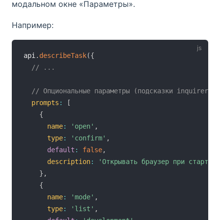
модальном окне «Параметры».
Например:
api
.
describeTask
(
{
// ...
// Опциональные параметры (подсказки inquirer)
prompts
:
[
{
name
:
'open'
,
type
:
'confirm'
,
default
:
false
,
description
:
'Открывать браузер при старте с
}
,
{
name
:
'mode'
,
type
:
'list'
,