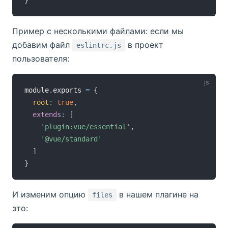
Пример с несколькими файлами: если мы
добавим файл
в проект
eslintrc.js
пользователя:
module
.
exports 
=
{
root
:
true
,
extends
:
[
'plugin:vue/essential'
,
'@vue/standard'
]
}
И изменим опцию
в нашем плагине на
files
это: