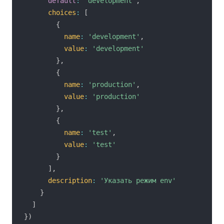
default
:
'development'
,
choices
:
[
{
name
:
'development'
,
value
:
'development'
}
,
{
name
:
'production'
,
value
:
'production'
}
,
{
name
:
'test'
,
value
:
'test'
}
]
,
description
:
'Указать режим env'
}
]
}
)