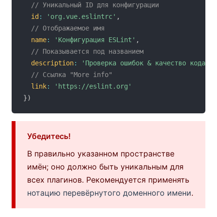
// Уникальный ID для конфигурации
id
:
'org.vue.eslintrc'
,
// Отображаемое имя
name
:
'Конфигурация ESLint'
,
// Показывается под названием
description
:
'Проверка ошибок & качество кода'
,
// Ссылка "More info"
link
:
'https://eslint.org'
}
)
Убедитесь!
В правильно указанном пространстве
имён; оно должно быть уникальным для
всех плагинов. Рекомендуется применять
нотацию перевёрнутого доменного имени
.