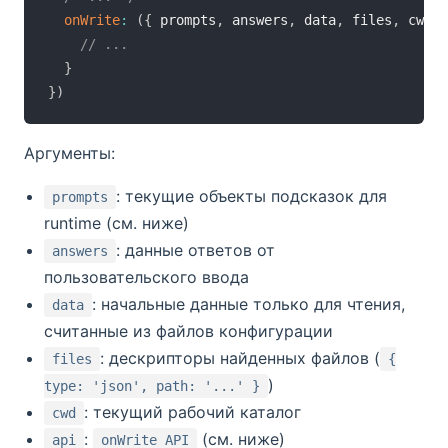
onWrite
:
(
{
 prompts
,
 answers
,
 data
,
 files
,
 cwd
,
 
// ...
}
}
)
Аргументы:
: текущие объекты подсказок для
prompts
runtime (см. ниже)
: данные ответов от
answers
пользовательского ввода
: начальные данные только для чтения,
data
считанные из файлов конфигурации
: дескрипторы найденных файлов (
files
{
)
type: 'json', path: '...' }
: текущий рабочий каталог
cwd
:
(см. ниже)
api
onWrite API