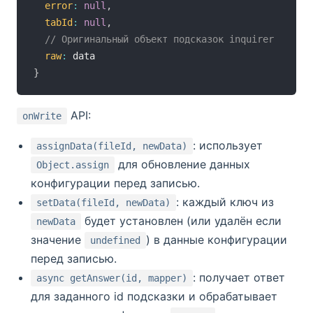
error
:
null
,
tabId
:
null
,
// Оригинальный объект подсказок inquirer
raw
:
}
API:
onWrite
: использует
assignData(fileId, newData)
для обновление данных
Object.assign
конфигурации перед записью.
: каждый ключ из
setData(fileId, newData)
будет установлен (или удалён если
newData
значение
) в данные конфигурации
undefined
перед записью.
: получает ответ
async getAnswer(id, mapper)
для заданного id подсказки и обрабатывает