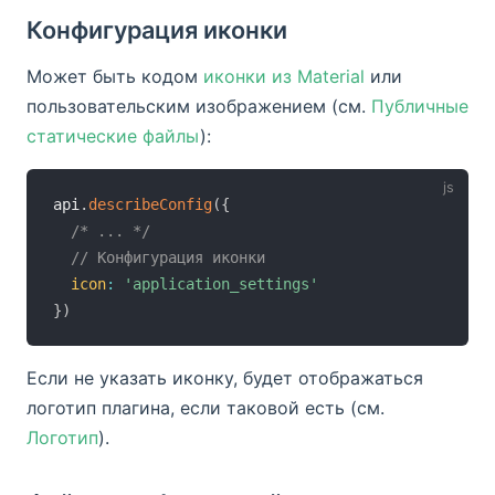
Конфигурация иконки
Может быть кодом
иконки из Material
или
пользовательским изображением (см.
Публичные
статические файлы
):
api
.
describeConfig
(
{
/* ... */
// Конфигурация иконки
icon
:
'application_settings'
}
)
Если не указать иконку, будет отображаться
логотип плагина, если таковой есть (см.
Логотип
).