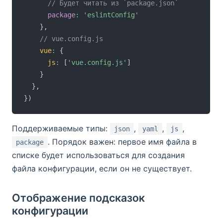
// Будет читать из `package.json`
package
:
'eslintConfig'
}
,
// vue.config.js
vue
:
{
js
:
[
'vue.config.js'
]
}
}
,
}
)
Поддерживаемые типы:
,
,
,
json
yaml
js
. Порядок важен: первое имя файла в
package
списке будет использоваться для создания
файла конфигурации, если он не существует.
Отображение подсказок
конфигурации