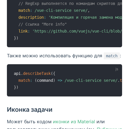
// RegExp выполняется по командам скриптов для о
match
:
/
vue-cli-service serve
/
,
description
:
'Компиляция и горячая замена модуле
// Ссылка "More info"
link
:
'https://github.com/vuejs/vue-cli/blob/dev
}
)
Также можно использовать функцию для
:
match
api
.
describeTask
(
{
match
:
(
command
)
=>
/
vue-cli-service serve
/
.
test
}
)
Иконка задачи
Может быть кодом
иконки из Material
или