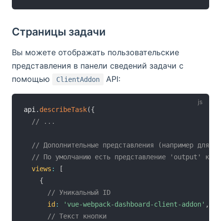
Страницы задачи
Вы можете отображать пользовательские
представления в панели сведений задачи с
помощью
API:
ClientAddon
api
.
describeTask
(
{
// ...
// Дополнительные представления (например для па
// По умолчанию есть представление 'output' кото
views
:
[
{
// Уникальный ID
id
:
'vue-webpack-dashboard-client-addon'
,
// Текст кнопки