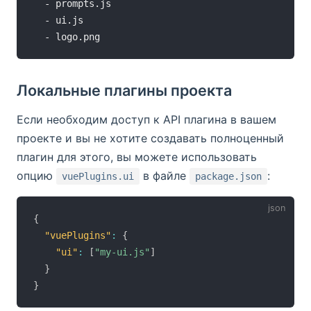
  - prompts.js

  - ui.js

Локальные плагины проекта
Если необходим доступ к API плагина в вашем
проекте и вы не хотите создавать полноценный
плагин для этого, вы можете использовать
опцию
в файле
:
vuePlugins.ui
package.json
{
"vuePlugins"
:
{
"ui"
:
[
"my-ui.js"
]
}
}