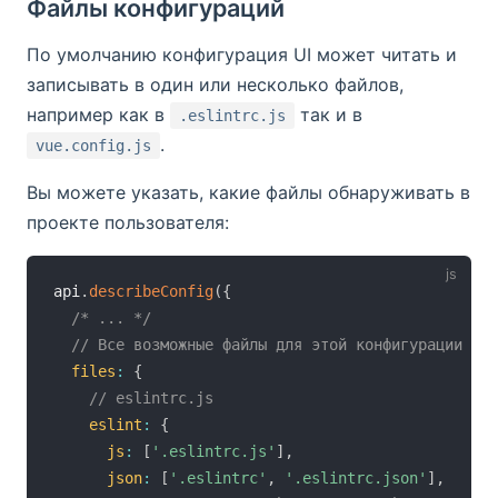
Файлы конфигураций
По умолчанию конфигурация UI может читать и
записывать в один или несколько файлов,
например как в
так и в
.eslintrc.js
.
vue.config.js
Вы можете указать, какие файлы обнаруживать в
проекте пользователя:
api
.
describeConfig
(
{
/* ... */
// Все возможные файлы для этой конфигурации
files
:
{
// eslintrc.js
eslint
:
{
js
:
[
'.eslintrc.js'
]
,
json
:
[
'.eslintrc'
,
'.eslintrc.json'
]
,