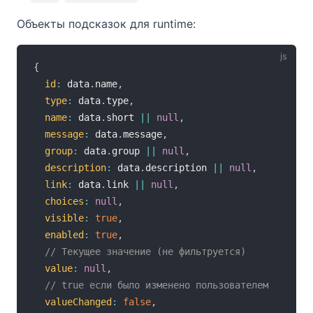
Объекты подсказок для runtime:
{
id
:
 data
.
name
,
type
:
 data
.
type
,
name
:
 data
.
short 
||
null
,
message
:
 data
.
message
,
group
:
 data
.
group 
||
null
,
description
:
 data
.
description 
||
null
,
link
:
 data
.
link 
||
null
,
choices
:
null
,
visible
:
true
,
enabled
:
true
,
// Текущее значение (не фильтруется)
value
:
null
,
// true если было изменено пользователем
valueChanged
:
false
,