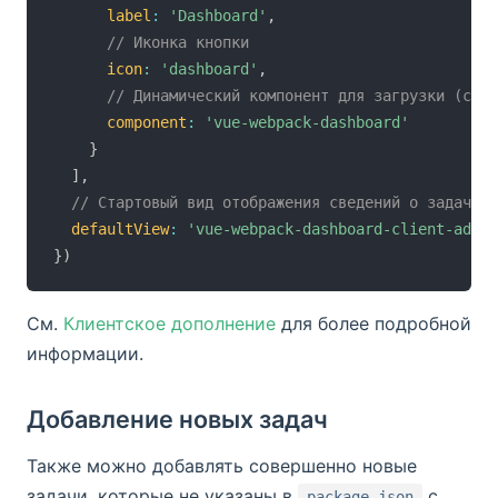
label
:
'Dashboard'
,
// Иконка кнопки
icon
:
'dashboard'
,
// Динамический компонент для загрузки (см. 
component
:
'vue-webpack-dashboard'
}
]
,
// Стартовый вид отображения сведений о задаче (
defaultView
:
'vue-webpack-dashboard-client-addon
}
)
См.
Клиентское дополнение
для более подробной
информации.
Добавление новых задач
Также можно добавлять совершенно новые
задачи, которые не указаны в
с
package.json