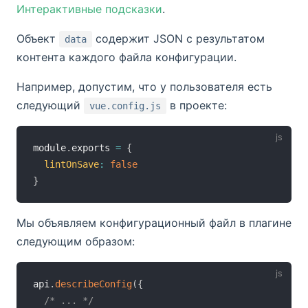
Интерактивные подсказки
.
Объект
содержит JSON с результатом
data
контента каждого файла конфигурации.
Например, допустим, что у пользователя есть
следующий
в проекте:
vue.config.js
module
.
exports 
=
{
lintOnSave
:
false
}
Мы объявляем конфигурационный файл в плагине
следующим образом:
api
.
describeConfig
(
{
/* ... */