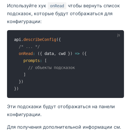
Используйте хук
чтобы вернуть список
onRead
подсказок, которые будут отображаться для
конфигурации:
api
.
describeConfig
(
{
/* ... */
onRead
:
(
{
 data
,
 cwd 
}
)
=>
(
{
prompts
:
[
// объекты подсказок
]
}
)
}
)
Эти подсказки будут отображаться на панели
конфигурации.
Для получения дополнительной информации см.