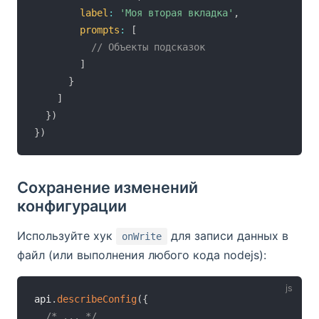
label
:
'Моя вторая вкладка'
,
prompts
:
[
// Объекты подсказок
]
}
]
}
)
}
)
Сохранение изменений
конфигурации
Используйте хук
для записи данных в
onWrite
файл (или выполнения любого кода nodejs):
api
.
describeConfig
(
{
/* ... */